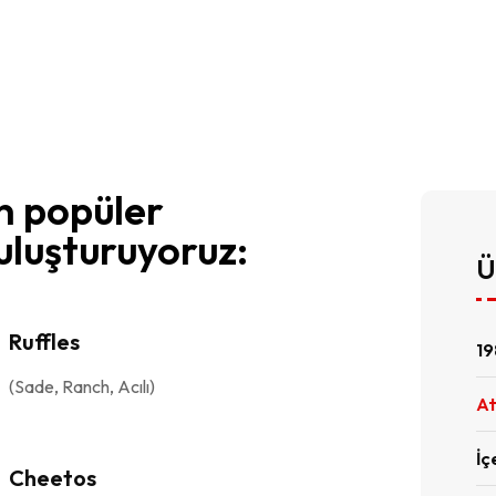
n popüler
buluşturuyoruz:
Ü
Ruffles
19
(Sade, Ranch, Acılı)
At
İç
Cheetos