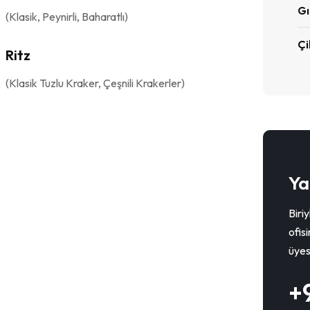
Gı
(Klasik, Peynirli, Baharatlı)
Çi
Ritz
(Klasik Tuzlu Kraker, Çeşnili Krakerler)
Ya
Biri
ofisi
üyes
+