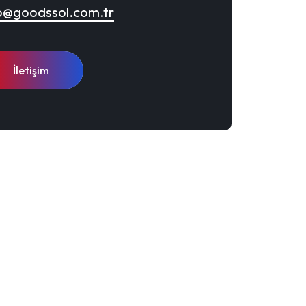
o@goodssol.com.tr
İletişim